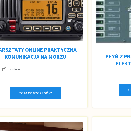
ARSZTATY ONLINE PRAKTYCZNA
PŁYŃ Z P
KOMUNIKACJA NA MORZU
ELEKT
online
Z
ZOBACZ SZCZEGÓŁY