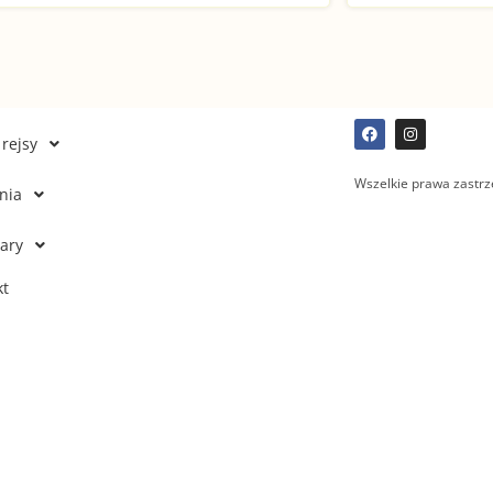
rejsy
Wszelkie prawa zastrz
nia
ary
kt