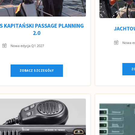
S KAPITAŃSKI PASSAGE PLANNING
JACHTOW
2.0
Nowa ed
Nowa edycja Q1 2027
Z
ZOBACZ SZCZEGÓŁY