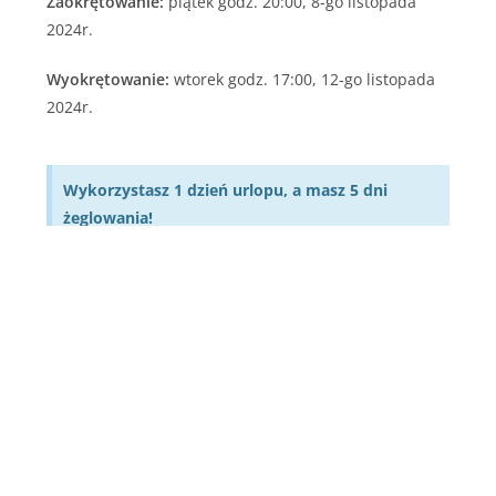
Zaokrętowanie:
piątek godz. 20:00, 8-go listopada
2024r.
Wyokrętowanie:
wtorek godz. 17:00, 12-go listopada
2024r.
Wykorzystasz 1 dzień urlopu, a masz 5 dni
żeglowania!
Planowana trasa
Gdańsk
– porty Zatoki Gdańskiej
–
Gdańsk
*
*
Które porty zatoki odwiedzimy? To będzie zależało od